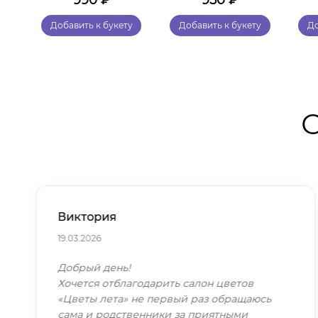
990
₽
950
₽
у
Добавить к букету
Добавить к букету
До
О
Виктория
19.03.2026
Добрый день!
Хочется отблагодарить салон цветов
«Цветы лета» не первый раз обращаюсь
сама и родственники за приятными