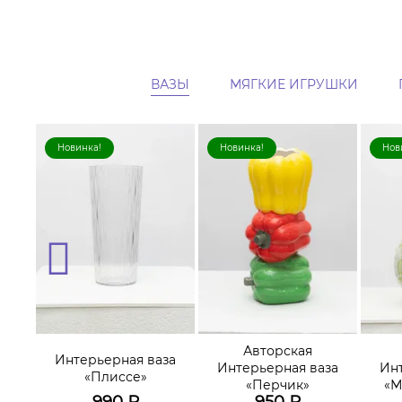
ВАЗЫ
МЯГКИЕ ИГРУШКИ
Новинка!
Новинка!
Нов
Авторская
за
Интерьерная ваза
Интерьерная ваза
Ин
«Плиссе»
«Перчик»
«М