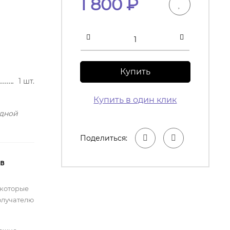
1 800
₽
Купить
1 шт.
Купить в один клик
одной
Поделиться:
 в
 которые
олучателю