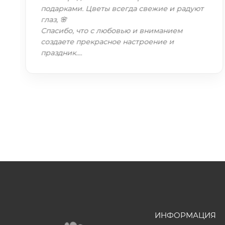
подарками. Цветы всегда свежие и радуют
глаз, 🌸
Спасибо, что с любовью и вниманием
создаете прекрасное настроение и
праздник.…
ИНФОРМАЦИЯ