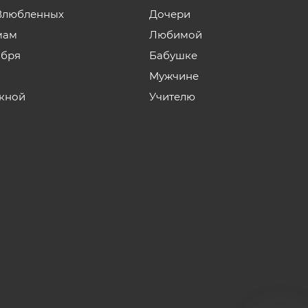
Влюбленных
Дочери
мам
Любимой
ября
Бабушке
Мужчине
кной
Учителю