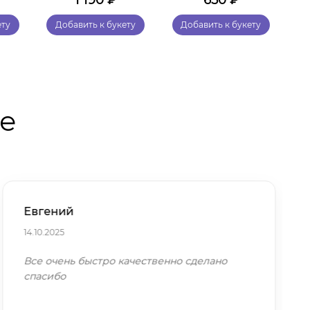
1 190
₽
650
₽
ету
Добавить к букету
Добавить к букету
те
Евгений
14.10.2025
Все очень быстро качественно сделано
спасибо