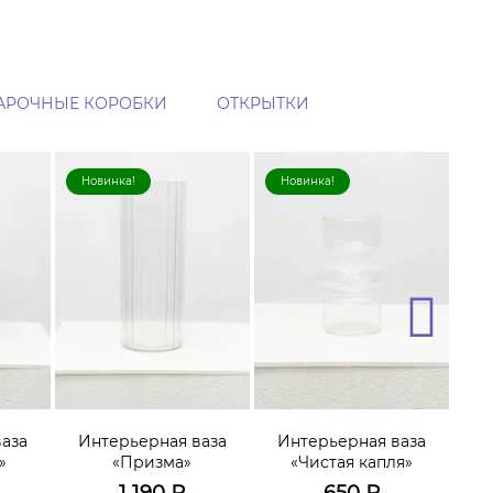
АРОЧНЫЕ КОРОБКИ
ОТКРЫТКИ
Новинка!
Новинка!
Н
аза
Интерьерная ваза
Интерьерная ваза
И
»
«Призма»
«Чистая капля»