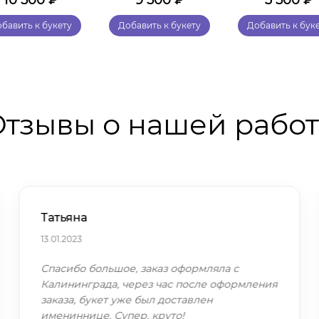
10 500
₽
9 500
₽
3 500
₽
бавить к букету
Добавить к букету
Добавить к бук
тзывы о нашей рабо
Татьяна
13.01.2023
Спасибо большое, заказ оформляла с
Калининграда, через час после оформления
заказа, букет уже был доставлен
имениннице. Супер, круто!