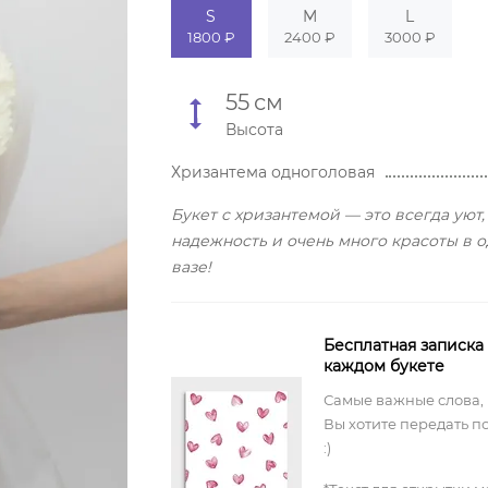
S
M
L
1800 ₽
2400 ₽
3000 ₽
55
см
Высота
Хризантема одноголовая
Букет с хризантемой — это всегда уют,
надежность и очень много красоты в 
вазе!
Бесплатная записка
каждом букете
Самые важные слова,
Вы хотите передать п
:)