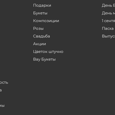
Подарки
День 
Букеты
День 
Композиции
1 сент
Розы
Пасха
Свадьба
Выпус
Акции
Цветок штучно
Вау Букеты
ость
а
мы