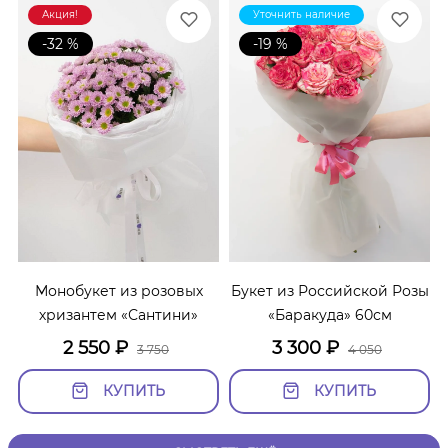
Акция!
Уточнить наличие
-32 %
-19 %
Монобукет из розовых
Букет из Российской Розы
хризантем «Сантини»
«Баракуда» 60см
2 550
₽
3 300
₽
3 750
4 050
КУПИТЬ
КУПИТЬ