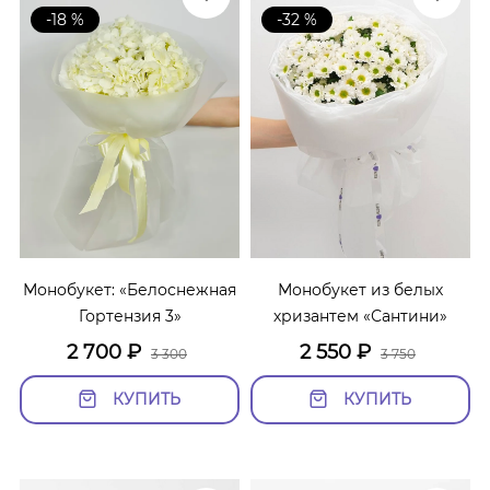
-18 %
-32 %
Монобукет: «Белоснежная
Монобукет из белых
Гортензия 3»
хризантем «Сантини»
2 700
₽
2 550
₽
3 300
3 750
КУПИТЬ
КУПИТЬ