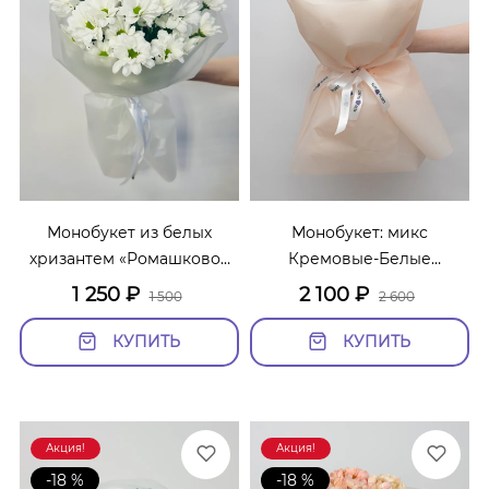
Монобукет из белых
Монобукет: микс
хризантем «Ромашковое
Кремовые-Белые
поле 5»
Диантусы
1 250
₽
2 100
₽
1 500
2 600
КУПИТЬ
КУПИТЬ
Акция!
Акция!
-18 %
-18 %