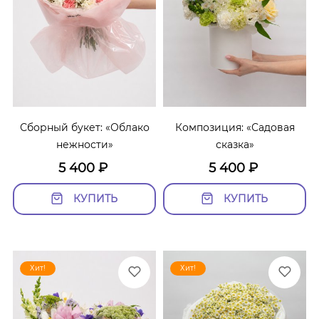
Сборный букет: «Облако
Композиция: «Садовая
нежности»
сказка»
5 400
₽
5 400
₽
КУПИТЬ
КУПИТЬ
Хит!
Хит!