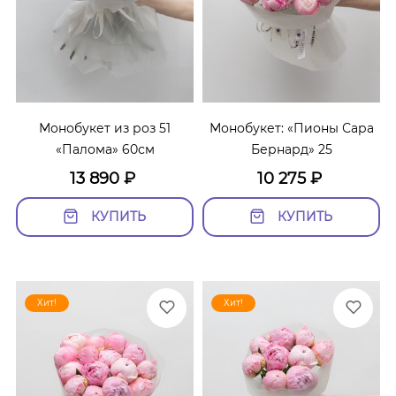
Монобукет из роз 51
Монобукет: «Пионы Сара
«Палома» 60см
Бернард» 25
13 890
₽
10 275
₽
КУПИТЬ
КУПИТЬ
Хит!
Хит!