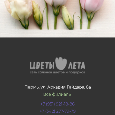
Мы предлагаем большой выбор букетов, роз,
монобукетов, цветочных коробок, открыток, ваз,
воздушных шаров и подарков. Флористы
помогают подобрать композицию под
конкретный повод, цветовую гамму и бюджет, а
каждый заказ собирается с вниманием к
деталям.
Оформите заказ онлайн или по телефону - мы
подготовим букет и доставим его получателю
по указанному адресу в Перми.
Пермь, ул. Аркадия Гайдара, 8а
Все филиалы
+7 (951) 921-18-86
+7 (342) 277-79-79