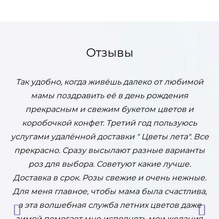
Отзывы
Так удобно, когда живёшь далеко от любимой
Х
мамы поздравить её в день рождения
 .
прекрасным и свежим букетом цветов и
коробочкой конфет. Третий год пользуюсь
услугами удалённой доставки " Цветы лета". Все
прекрасно. Сразу высылают разные варианты
Н
роз для выбора. Советуют какие лучше.
к
Доставка в срок. Розы свежие и очень нежные.
Для меня главное, чтобы мама была счастлива,
а эта волшебная служба летних цветов даже
эк
зимой помогает мне исполнять мои желания.
о