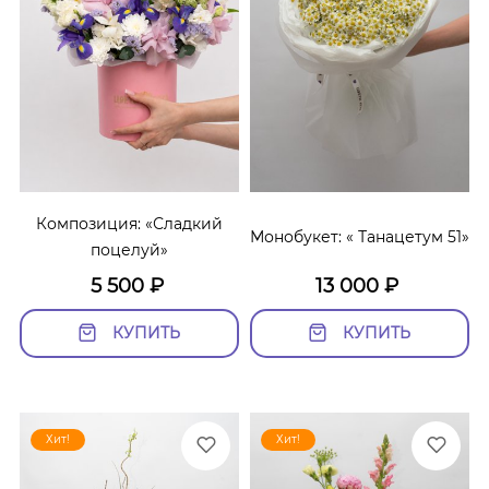
Композиция: «Сладкий
Монобукет: « Танацетум 51»
поцелуй»
5 500
₽
13 000
₽
КУПИТЬ
КУПИТЬ
Хит!
Хит!