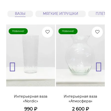
ВАЗЫ
МЯГКИЕ ИГРУШКИ
ПЛЕТЕ
Новинка!
Новинка!
ая
Интерьерная ваза
Интерьерная ваза
А
«Nordic»
«Атмосфера»
в
990
₽
2 600
₽