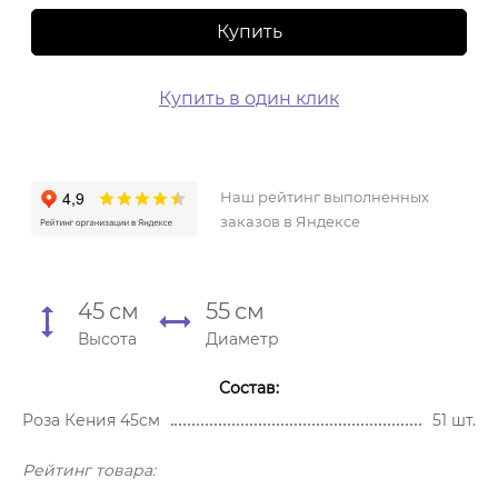
Купить
Купить в один клик
Наш рейтинг выполненных
заказов в Яндексе
45
см
55
см
Высота
Диаметр
Состав:
Роза Кения 45см
51 шт.
Рейтинг товара: