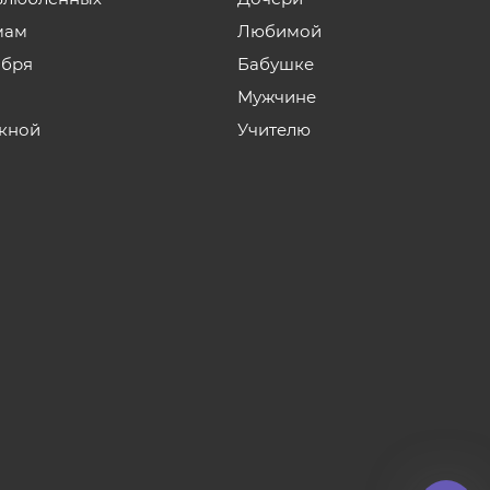
мам
Любимой
ября
Бабушке
Мужчине
кной
Учителю