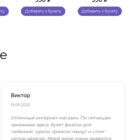
990
₽
990
₽
ету
Добавить к букету
Добавить к букету
те
Виктор
19.09.2020
Отличный интернет-магазин. По пятницам
заказываю здесь букет фиалок для
любимой. Цветы приятно пахнут и стоят
целую неделю. Моей жене очень нравится.