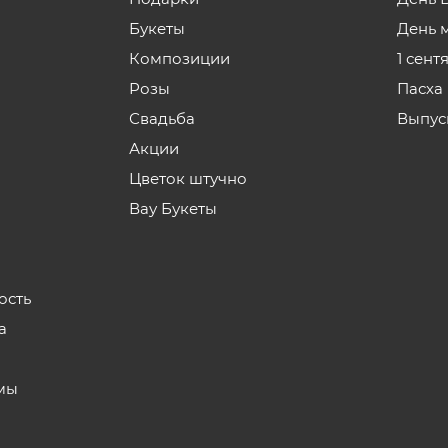
Букеты
День 
Композиции
1 сент
Розы
Пасха
Свадьба
Выпус
Акции
Цветок штучно
Вау Букеты
ость
а
мы