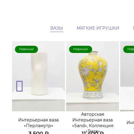
ВАЗЫ
МЯГКИЕ ИГРУШКИ
Новинка!
Новинка!
Нов
Авторская
Интерьерная ваза
Интерьерная ваза
за
Ин
«Перламутр»
«Sand», Коллекция
«Terra»