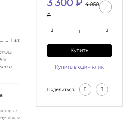
3 300
₽
4 050
₽
1 шт.
Купить
стиль,
Они
ьер и
Купить в один клик
Поделиться:
 в
 которые
олучателю