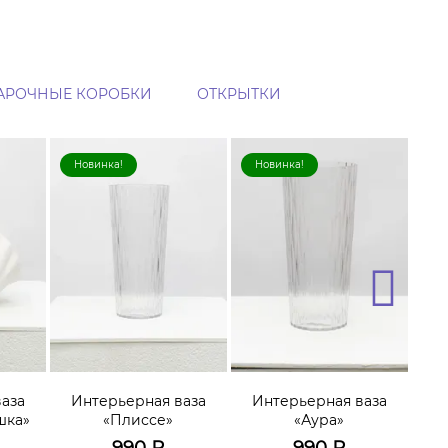
АРОЧНЫЕ КОРОБКИ
ОТКРЫТКИ
Новинка!
Новинка!
Н
аза
Интерьерная ваза
Интерьерная ваза
И
шка»
«Плиссе»
«Аура»