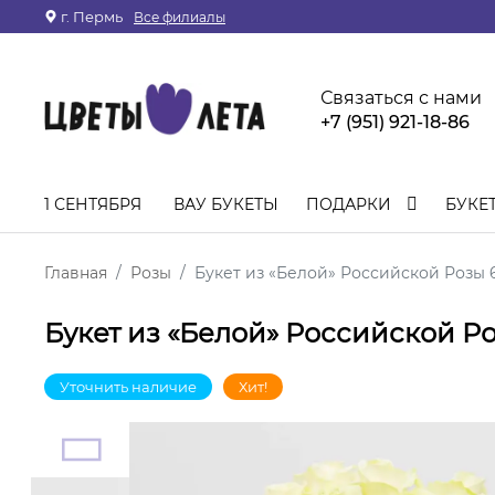
г. Пермь
Все филиалы
Связаться с нами
+7 (951) 921-18-86
1 СЕНТЯБРЯ
ВАУ БУКЕТЫ
ПОДАРКИ
БУКЕ
Главная
Розы
Букет из «Белой» Российской Розы 
Букет из «Белой» Российской Р
Уточнить наличие
Хит!