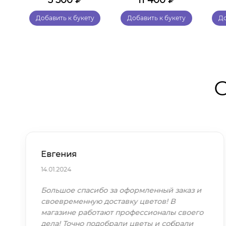
3 500
₽
11 400
₽
у
Добавить к букету
Добавить к букету
До
О
Евгения
14.01.2024
Большое спасибо за оформленный заказ и
своевременную доставку цветов! В
магазине работают профессионалы своего
дела! Точно подобрали цветы и собрали