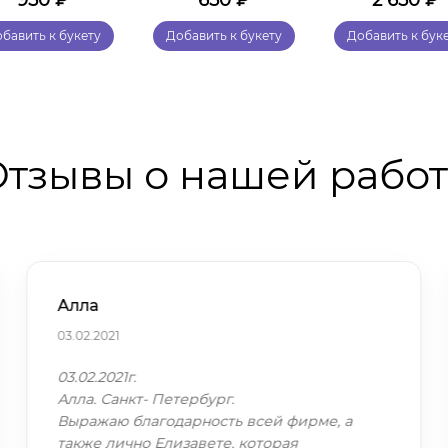
950
₽
650
₽
2 650
₽
бавить к букету
Добавить к букету
Добавить к бук
тзывы о нашей рабо
Алла
03.02.2021
03.02.2021г.
Алла. Санкт- Петербург.
Выражаю благодарность всей фирме, а
также лично Елизавете, которая