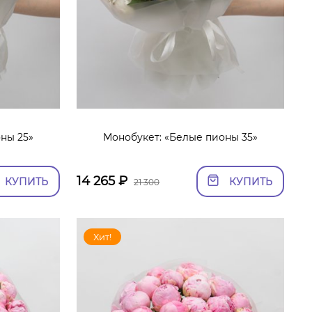
ны 25»
Монобукет: «Белые пионы 35»
14 265
₽
КУПИТЬ
КУПИТЬ
21 300
Хит!