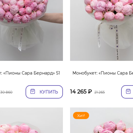
: «Пионы Сара Бернард» 51
Монобукет: «Пионы Сара Б
14 265
₽
КУПИТЬ
30 860
21 265
Хит!