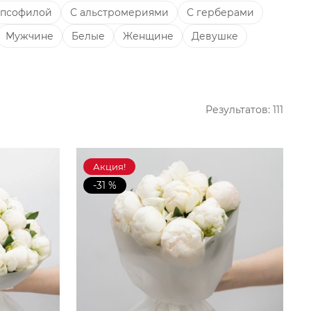
ипсофилой
С альстромериями
С герберами
Мужчине
Белые
Женщине
Девушке
Результатов:
111
Акция!
-31 %