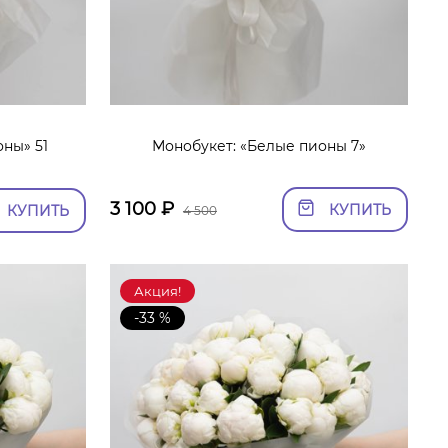
ны» 51
Монобукет: «Белые пионы 7»
3 100
₽
КУПИТЬ
КУПИТЬ
4 500
Акция!
-33 %