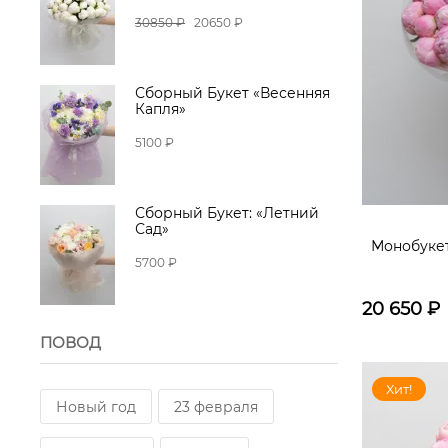
30850 ₽
20650 ₽
Подсолнух
Рускус
Солидаго
Барбатус
Сборный Букет «Весенняя
Капля»
Хлопок
5100 ₽
Кустовая роза Пионовидная
Сборный Букет: «Летний
Сад»
Пионовидная роза
Гвоздика
Монобукет
5700 ₽
Дельфиниум
Сантини
20 650
₽
Хризанетма кустовая
ПОВОД
хризантема магнум
Пион
Хит!
Новый год
23 февраля
Хризантема ромашковая