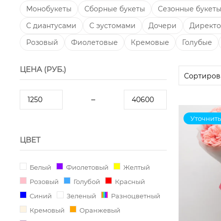
Монобукеты
Сборные букеты
Сезонные букет
С диантусами
С эустомами
Дочери
Директо
Розовый
Фиолетовые
Кремовые
Голубые
ЦЕНА (РУБ.)
Уточнить
ЦВЕТ
Белый
Фиолетовый
Желтый
Розовый
Голубой
Красный
Синий
Зеленый
Разноцветный
Кремовый
Оранжевый