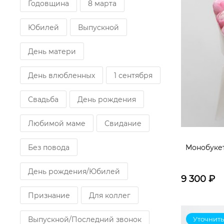
Годовщина
8 марта
Пион Сара Бернар
Гермини
Юбилей
Выпускной
Роза Кения 45см
Лагурус
День матери
Пшеница
Краспедия
День влюбленных
1 сентября
Гипсофила Крашенная
Свадьба
День рождения
Амарант
Вибринум
Любимой маме
Свидание
Ирис Белый
Аллиум
Без повода
Монобукет
Калла
Озотамнус
День рождения/Юбилей
9 300
₽
Оксипеталум
Берграсс
Признание
Для коллег
Папоротник
Ветки
Выпускной/Последний звонок
Уточнить