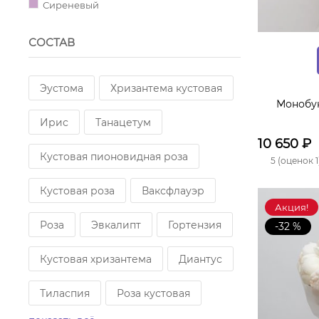
Сиреневый
СОСТАВ
Эустома
Хризантема кустовая
Монобук
Ирис
Танацетум
10 650
₽
Кустовая пионовидная роза
5 (оценок 1
Кустовая роза
Ваксфлауэр
Акция!
Роза
Эвкалипт
Гортензия
-32 %
Кустовая хризантема
Диантус
Тиласпия
Роза кустовая