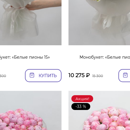
укет: «Белые пионы 15»
Монобукет: «Белые пио
10 275
₽
КУПИТЬ
 300
15 300
Акция!
-33 %