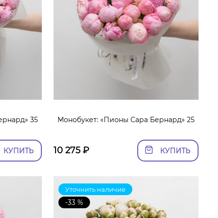
ернард» 35
Монобукет: «Пионы Сара Бернард» 25
10 275
₽
КУПИТЬ
КУПИТЬ
Уточнить наличие
-33 %