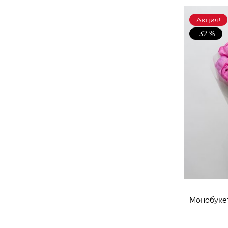
Акция!
-32 %
Монобукет