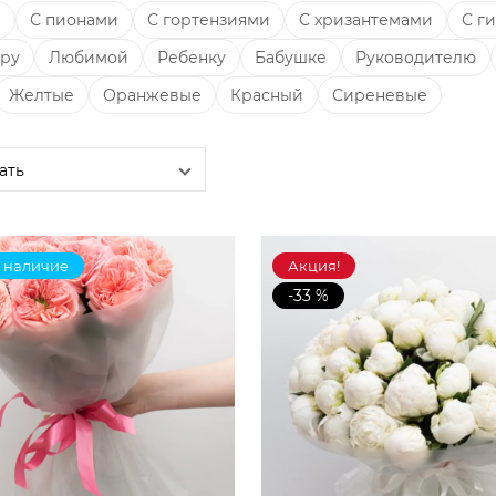
ы
С пионами
С гортензиями
С хризантемами
С г
ру
Любимой
Ребенку
Бабушке
Руководителю
Желтые
Оранжевые
Красный
Сиреневые
 наличие
Акция!
-33 %