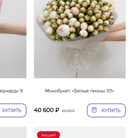
ернард» 9
Монобукет: «Белые пионы 101»
40 600
₽
КУПИТЬ
КУПИТЬ
60 800
Акция!