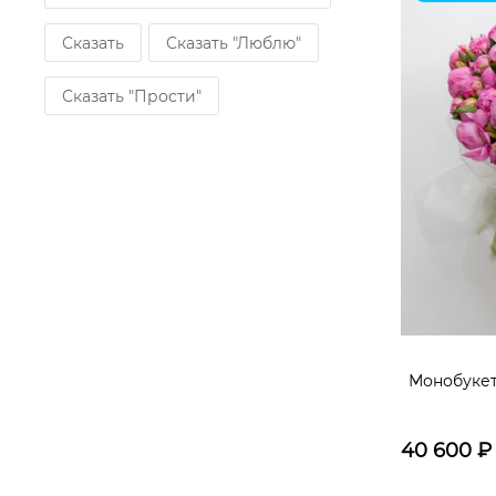
Кустовая гвоздика
Сказать
Сказать "Люблю"
Пион белый
Сказать "Прости"
Пион Сара Бернард
Роза Кенди Лайт
Пион ярко-розовый
Малина
Диантус сортовой
Хризантема сортовая
Монобукет
Оформление
40 600
₽