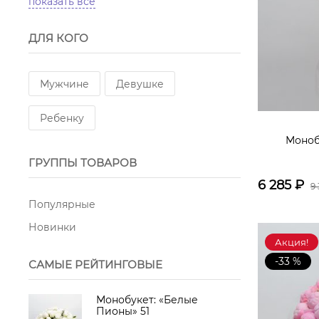
показать всё
Альстромерия
ДЛЯ КОГО
Кустовой диантус
Зелень
Фрезия
Лилия
Мужчине
Девушке
Роза кустовая пионовидная
Ребенку
Моноб
Гербера
Французская Роза
ГРУППЫ ТОВАРОВ
Маттиола
Хризантема
6 285
₽
9
Популярные
Статица
Новинки
Акция!
Кустовая белая хризантема
-33 %
САМЫЕ РЕЙТИНГОВЫЕ
Гипсофила
Роза пионовидная
Монобукет: «Белые
Пионы» 51
Хризантема одноголовая