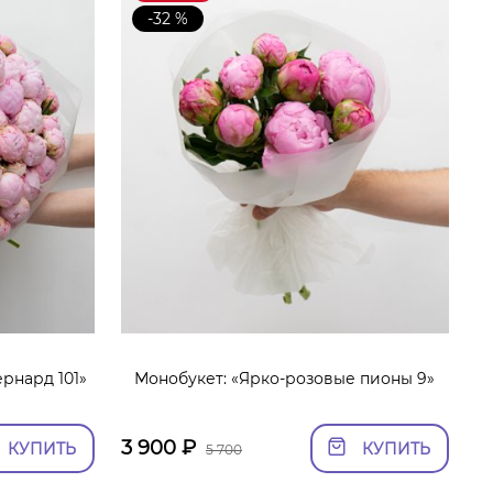
-32 %
рнард 101»
Монобукет: «Ярко-розовые пионы 9»
3 900
₽
КУПИТЬ
КУПИТЬ
5 700