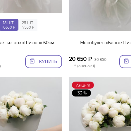
15 ШТ.
25 ШТ.
10650 ₽
17550 ₽
ет из роз «Шифон» 60см
Монобукет: «Белые Пио
20 650
₽
30 850
КУПИТЬ
)
5 (оценок 1)
Акция!
-33 %