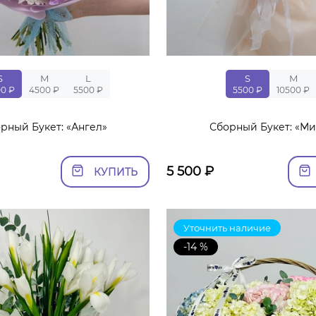
S
M
L
S
M
00 ₽
4500 ₽
5500 ₽
5500 ₽
10500 ₽
рный Букет: «Ангел»
Сборный Букет: «Ми
5 500
₽
КУПИТЬ
Уточнить наличие
-14 %