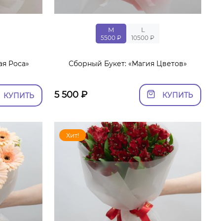
M
L
5500 ₽
10500 ₽
ая Роса»
Сборный Букет: «Магия Цветов»
5 500
₽
КУПИТЬ
КУПИТЬ
Хит!