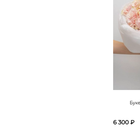
Буке
6 300
₽