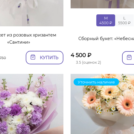
M
L
4500 ₽
5500 ₽
ет из розовых хризантем
Сборный букет: «Небесн
«Сантини»
4 500
₽
КУПИТЬ
 750
3.5 (оценок 2)
Уточнить наличие