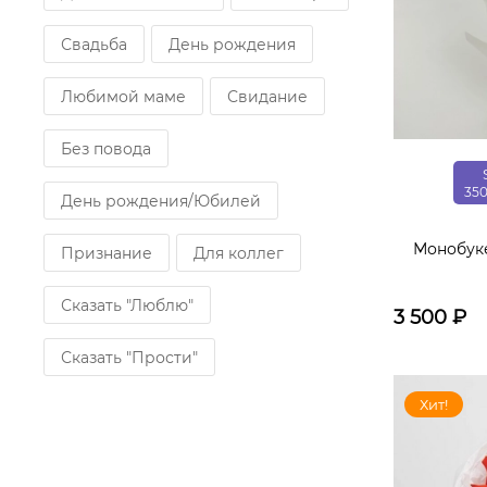
Свадьба
День рождения
Любимой маме
Свидание
Без повода
35
День рождения/Юбилей
Монобук
Признание
Для коллег
Сказать "Люблю"
3 500
₽
Сказать "Прости"
Хит!