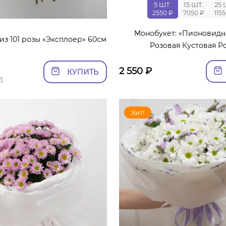
5 ШТ.
15 ШТ.
25 
2550 ₽
7050 ₽
115
Монобукет: «Пионовидн
из 101 розы «Эксплоер» 60см
Розовая Кустовая Р
2 550
₽
КУПИТЬ
)
Хит!