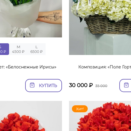
S
M
L
00 ₽
4500 ₽
6500 ₽
ет: «Белоснежные Ирисы»
Композиция: «Поле Гор
30 000
₽
КУПИТЬ
35 000
Хит!