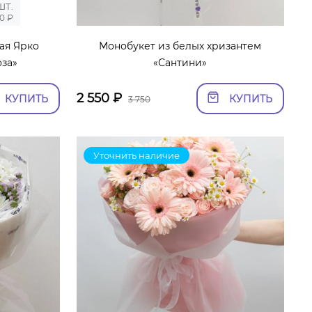
ШТ.
50 ₽
ая Ярко
Монобукет из белых хризантем
оза»
«Сантини»
2 550
₽
КУПИТЬ
КУПИТЬ
3 750
Уточнить наличие