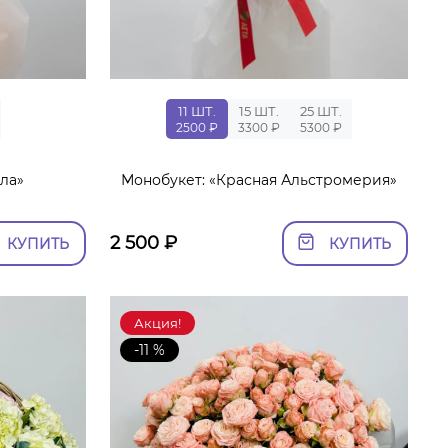
11 ШТ.
15 ШТ.
25 ШТ.
2500 ₽
3300 ₽
5300 ₽
ла»
Монобукет: «Красная Альстромерия»
2 500
₽
КУПИТЬ
КУПИТЬ
Акция!
-11 %