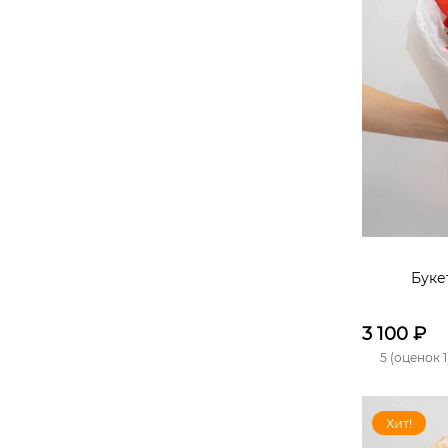
Буке
3 100
₽
5 (оценок 1
Хит!