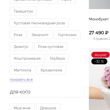
Танацетум
Монобукет 
Кустовая пионовидная роза
27 490
₽
Роза
Эвкалипт
Гортензия
5 (оценок 2
Диантус
Роза кустовая
Акция!
Альстромерия
Гербера
-32 %
Маттиола
Хризантема
показать всё
Статица
ДЛЯ КОГО
Кустовая белая хризантема
Мужчине
Девушке