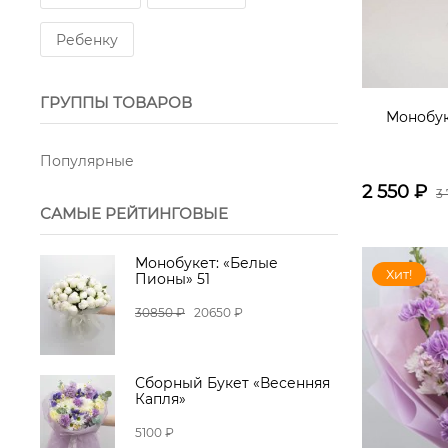
Ребенку
ГРУППЫ ТОВАРОВ
Монобук
Популярные
2 550
₽
3
САМЫЕ РЕЙТИНГОВЫЕ
Монобукет: «Белые
Хит!
Пионы» 51
30850 ₽
20650 ₽
Сборный Букет «Весенняя
Капля»
5100 ₽