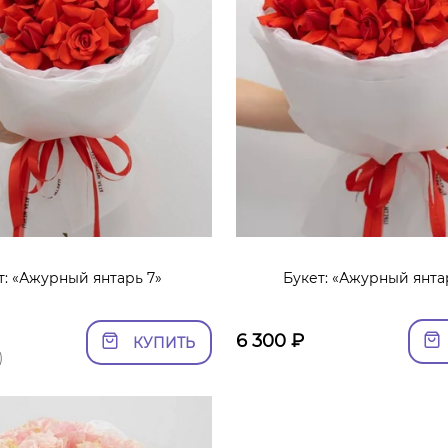
т: «Ажурный янтарь 7»
Букет: «Ажурный янтар
6 300
₽
КУПИТЬ
)