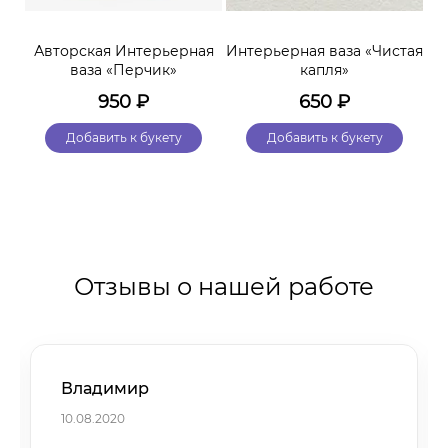
ая
Авторская Интерьерная
Интерьерная ваза «Чистая
А
ия
ваза «Перчик»
капля»
950
₽
650
₽
Добавить к букету
Добавить к букету
Отзывы о нашей работе
Владимир
10.08.2020