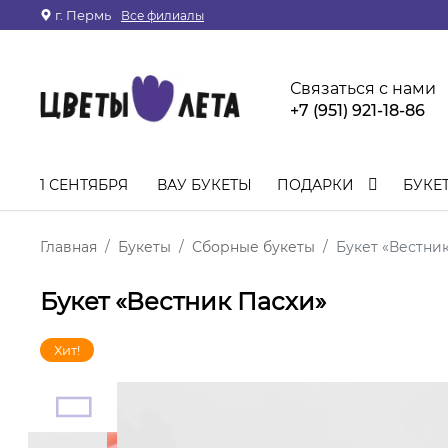
г. Пермь
Все филиалы
Связаться с нами
+7 (951) 921-18-86
1 СЕНТЯБРЯ
ВАУ БУКЕТЫ
ПОДАРКИ
БУКЕ
Главная
Букеты
Сборные букеты
Букет «Вестни
Букет «Вестник Пасхи»
Хит!