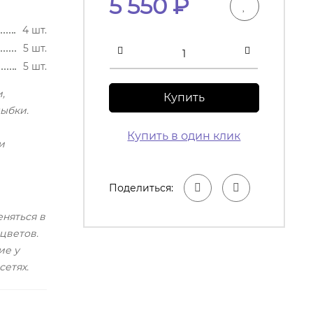
5 550
₽
4 шт.
5 шт.
5 шт.
,
Купить
лыбки.
Купить в один клик
и
Поделиться:
няться в
цветов.
ие у
етях.