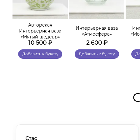
Авторская
за
Интерьерная ваза
Ин
Интерьерная ваза
мы»
«Атмосфера»
«Мо
«Мятый шедевр»
10 500
₽
2 600
₽
у
Добавить к букету
Добавить к букету
До
О
Стас