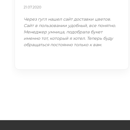
21.07.2020
Через гугл нашел сайт доставки цветов.
Сайт в пользовании удобный, все понятно.
Менеджер умница, подобрала букет
именно тот, который я хотел. Теперь буду
обращаться постоянно только к вам.