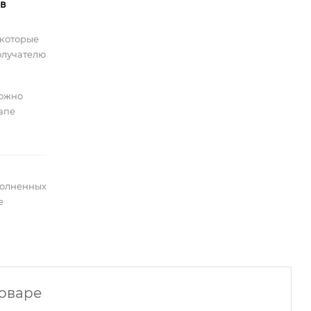
 в
 которые
олучателю
можно
тапе
полненных
е
товаре