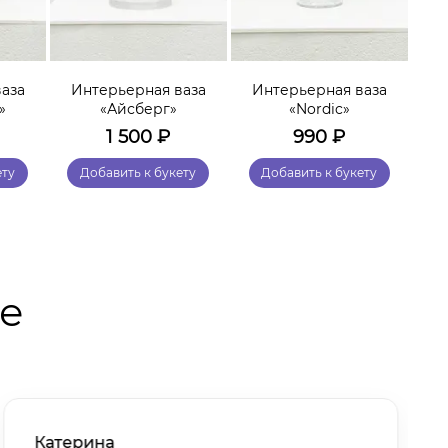
аза
Интерьерная ваза
Интерьерная ваза
И
»
«Айсберг»
«Nordic»
«Г
1 500
₽
990
₽
ету
Добавить к букету
Добавить к букету
те
Катерина