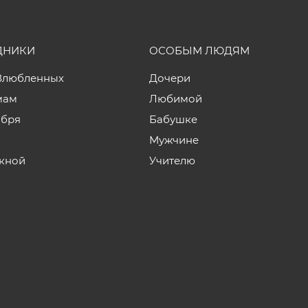
ДНИКИ
ОСОБЫМ ЛЮДЯМ
Влюбленных
Дочери
мам
Любимой
ября
Бабушке
Мужчине
кной
Учителю