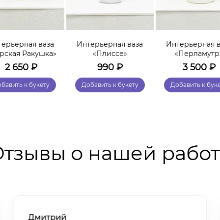
терьерная ваза
Интерьерная ваза
Интерьерная в
рская Ракушка»
«Плиссе»
«Перламутр
2 650
₽
990
₽
3 500
₽
бавить к букету
Добавить к букету
Добавить к бук
тзывы о нашей рабо
Дмитрий