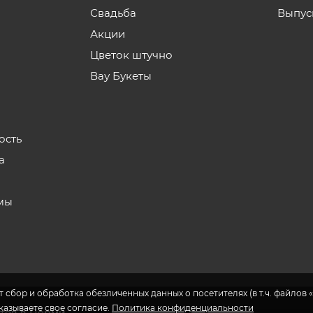
Свадьба
Выпус
Акции
Цветок штучно
Вау Букеты
ость
а
мы
 сбор и обработка обезличенных данных о посетителях (в т.ч. файлов «
указываете свое согласие.
Политика конфиденциальности
етов в Перми.