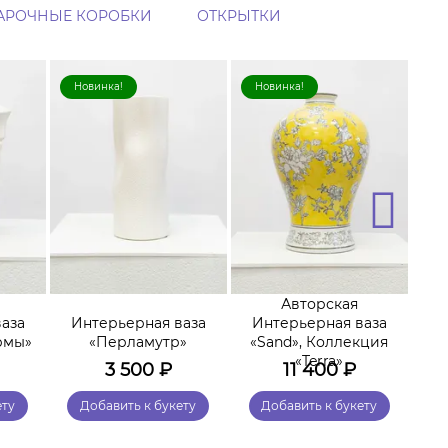
АРОЧНЫЕ КОРОБКИ
ОТКРЫТКИ
Новинка!
Новинка!
Н
Авторская
аза
Интерьерная ваза
Интерьерная ваза
И
рмы»
«Перламутр»
«Sand», Коллекция
«М
«Terra»
3 500
₽
11 400
₽
ету
Добавить к букету
Добавить к букету