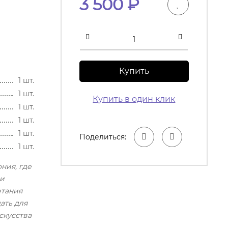
3 500
₽
Купить
1 шт.
1 шт.
Купить в один клик
1 шт.
1 шт.
1 шт.
Поделиться:
1 шт.
ния, где
ши
етания
ать для
скусства