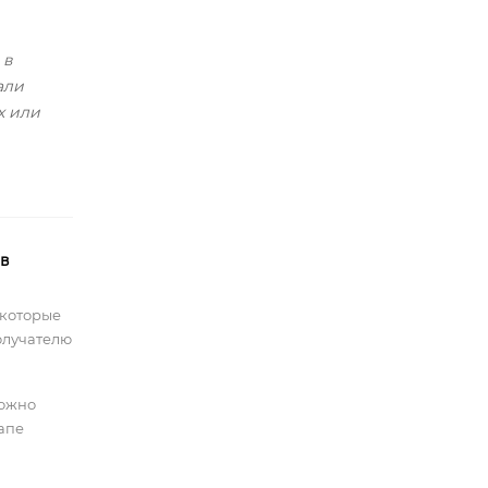
 в
али
х или
 в
 которые
олучателю
можно
тапе