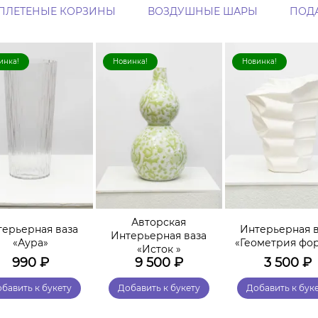
ПЛЕТЕНЫЕ КОРЗИНЫ
ВОЗДУШНЫЕ ШАРЫ
ПОД
инка!
Новинка!
Новинка!
Авторская
терьерная ваза
Интерьерная в
Интерьерная ваза
«Аура»
«Геометрия фо
«Исток »
990
₽
9 500
₽
3 500
₽
бавить к букету
Добавить к букету
Добавить к бук