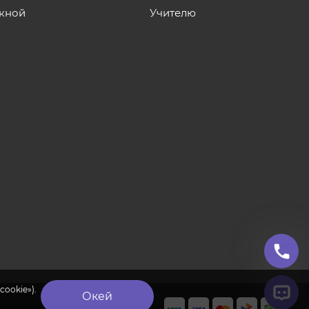
кной
Учителю
cookie»).
Окей