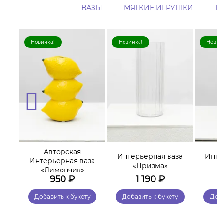
ВАЗЫ
МЯГКИЕ ИГРУШКИ
Новинка!
Новинка!
Нов
Авторская
за
Интерьерная ваза
Ин
Интерьерная ваза
ка»
«Призма»
«Лимончик»
950
₽
1 190
₽
у
Добавить к букету
Добавить к букету
До