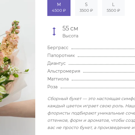
M
S
L
4500 ₽
3500 ₽
5500 ₽
55
см
Высота
Берграсс
Папоротник
Диантус
Альстромерия
Маттиола
Роза
Сборный букет — это настоящая симфо
каждый цветок играет свою роль. На
флористы подбирают уникальные соч
оттенков, форм и ароматов, чтобы созд
вас не просто букет, а произведение и