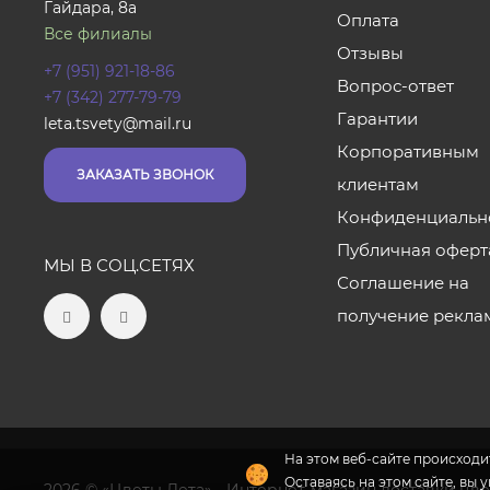
Гайдара, 8а
Оплата
Все филиалы
Отзывы
+7 (951) 921-18-86
Вопрос-ответ
+7 (342) 277-79-79
Гарантии
leta.tsvety@mail.ru
Корпоративным
ЗАКАЗАТЬ ЗВОНОК
клиентам
Конфиденциальн
Публичная оферт
МЫ В СОЦ.СЕТЯХ
Соглашение на
получение рекла
На этом веб-сайте происходит
Оставаясь на этом сайте, вы 
2026 © «Цветы Лета» - Интернет-магазин доставки цв