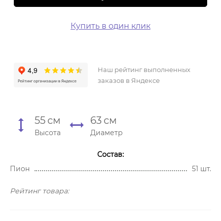
Купить в один клик
Наш рейтинг выполненных
заказов в Яндексе
55
см
63
см
Высота
Диаметр
Состав:
Пион
51 шт.
Рейтинг товара: