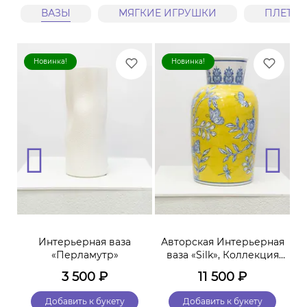
ВАЗЫ
МЯГКИЕ ИГРУШКИ
ПЛЕТЕ
Новинка!
Новинка!
ая
Интерьерная ваза
Авторская Интерьерная
«Перламутр»
ваза «Silk», Коллекция
«Terra»
3 500
₽
11 500
₽
Добавить к букету
Добавить к букету