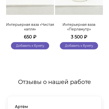
Интерьерная ваза «Чистая
Интерьерная ваза
Ин
капля»
«Перламутр»
650
₽
3 500
₽
Добавить к букету
Добавить к букету
Отзывы о нашей работе
Артём