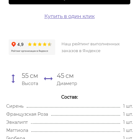
Купить в один клик
Наш рейтинг выполненных
заказов в Яндексе
55
см
45
см
Высота
Диаметр
Состав:
Сирень
1 шт.
Французская Роза
1 шт.
Эвкалипт
1 шт.
Маттиола
1 шт.
Гербера
1 шт.