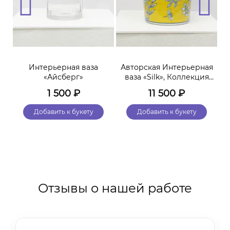
ая
Интерьерная ваза
Авторская Интерьерная
А
«Айсберг»
ваза «Silk», Коллекция
«Terra»
1 500
₽
11 500
₽
Добавить к букету
Добавить к букету
Отзывы о нашей работе