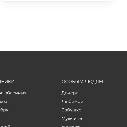
ДНИКИ
ОСОБЫМ ЛЮДЯМ
Влюбленных
Дочери
мам
Любимой
ября
Бабушке
Мужчине
кной
Учителю