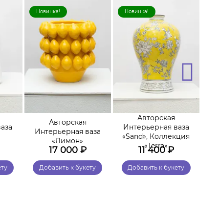
Новинка!
Новинка!
Н
Авторская
Авторская
аза
Интерьерная ваза
И
Интерьерная ваза
«Sand», Коллекция
«Лимон»
«Terra»
17 000
₽
11 400
₽
ету
Добавить к букету
Добавить к букету