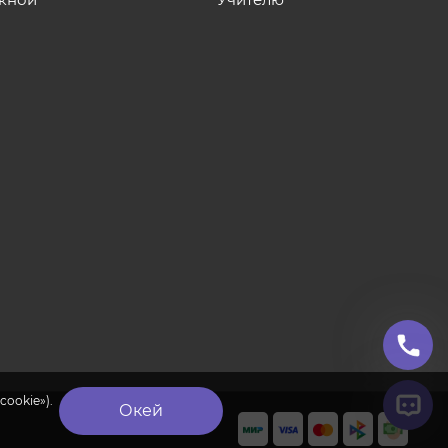
cookie»).
Окей