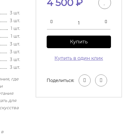
4 500
₽
3 шт.
3 шт.
1 шт.
1 шт.
Купить
3 шт.
3 шт.
Купить в один клик
3 шт.
3 шт.
ния, где
Поделиться:
ши
етания
ать для
скусства
 в