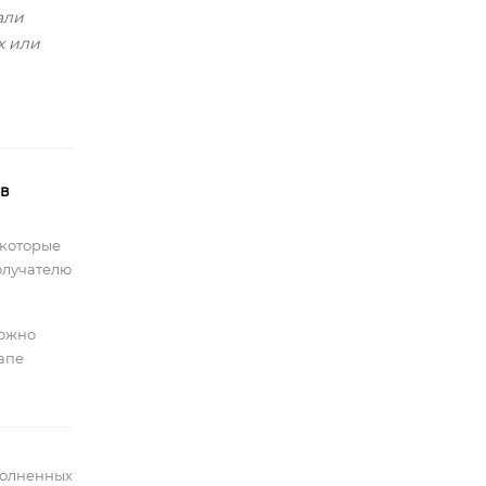
али
х или
 в
 которые
олучателю
можно
тапе
полненных