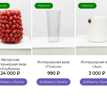
инка!
Новинка!
Новинка!
Авторская
Интерьерная ваза
Интерьерная в
терьерная ваза
«Плиссе»
«Эко»
«Клубника»
24 000
₽
990
₽
3 000
₽
бавить к букету
Добавить к букету
Добавить к бук