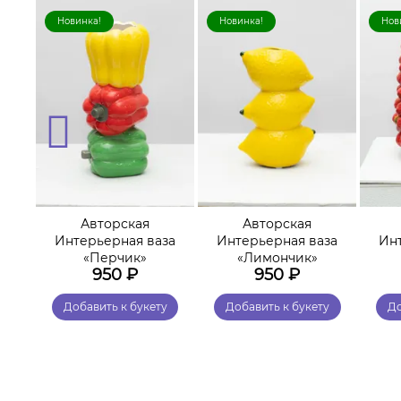
Новинка!
Новинка!
Нов
Авторская
Авторская
за
Интерьерная ваза
Интерьерная ваза
Ин
«Перчик»
«Лимончик»
950
₽
950
₽
у
Добавить к букету
Добавить к букету
До