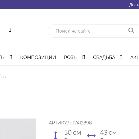
Дост
ТЫ
КОМПОЗИЦИИ
РОЗЫ
СВАДЬБА
АК
бо»
АРТИКУЛ:
17412898
50
см
43
см