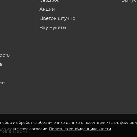
Акции
Цветок штучно
Вау Букеты
ость
а
мы
 сбор и обработка обезличенных данных о посетителях (в т.ч. файлов «
указываете свое согласие.
Политика конфиденциальности
етов в Перми.