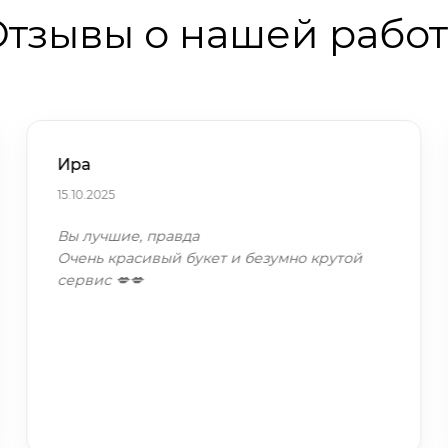
тзывы о нашей рабо
Ира
15.10.2025
Вы лучшие, правда
Очень красивый букет и безумно крутой
сервис 💋💋