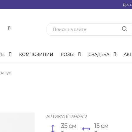
Дост
ТЫ
КОМПОЗИЦИИ
РОЗЫ
СВАДЬБА
АК
рагус
АРТИКУЛ:
17362612
35
см
15
см