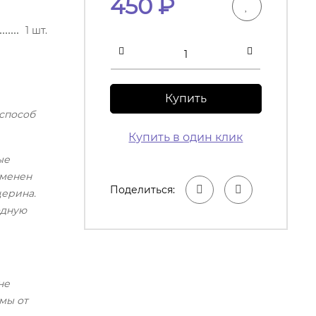
450
₽
1 шт.
Купить
 способ
Купить в один клик
ые
аменен
Поделиться:
церина.
одную
не
мы от