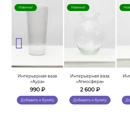
Новинка!
Новинка!
Нов
за
Интерьерная ваза
Интерьерная ваза
Ин
«Аура»
«Атмосфера»
990
₽
2 600
₽
у
Добавить к букету
Добавить к букету
До