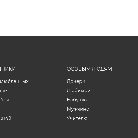
ДНИКИ
ОСОБЫМ ЛЮДЯМ
Влюбленных
Дочери
мам
Любимой
ября
Бабушке
Мужчине
кной
Учителю