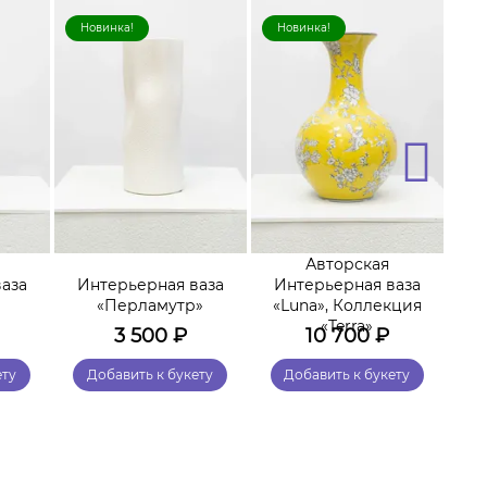
Новинка!
Новинка!
Н
Авторская
аза
Интерьерная ваза
Интерьерная ваза
И
«Перламутр»
«Luna», Коллекция
«Terra»
3 500
₽
10 700
₽
ету
Добавить к букету
Добавить к букету