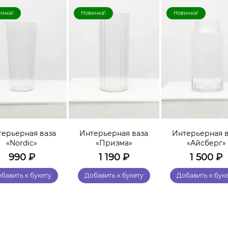
инка!
Новинка!
Новинка!
терьерная ваза
Интерьерная ваза
Интерьерная в
«Nordic»
«Призма»
«Айсберг»
990
₽
1 190
₽
1 500
₽
бавить к букету
Добавить к букету
Добавить к бук