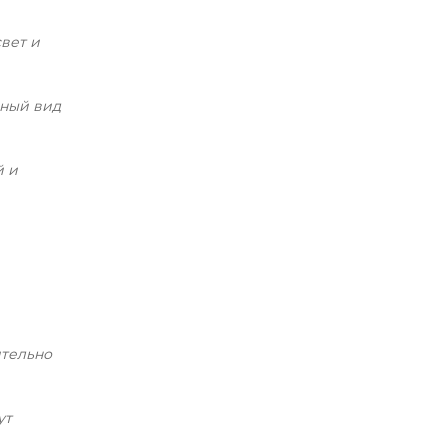
свет и
нный вид
й и
ительно
ут