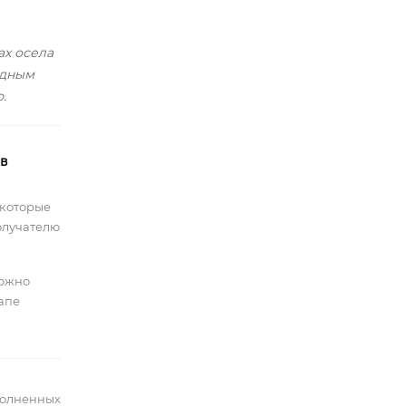
ах осела
одным
.
 в
 которые
олучателю
можно
тапе
полненных