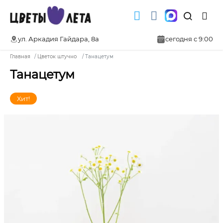
ул. Аркадия Гайдара, 8а
сегодня с 9:00
Главная
Цветок штучно
Танацетум
Танацетум
Хит!