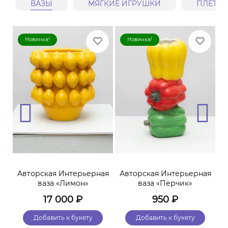
ВАЗЫ
МЯГКИЕ ИГРУШКИ
ПЛЕТЕ
Новинка!
Новинка!
Авторская Интерьерная
Авторская Интерьерная
ваза «Лимон»
ваза «Перчик»
17 000
₽
950
₽
Добавить к букету
Добавить к букету