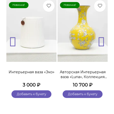
Новинка!
Новинка!
ая
Интерьерная ваза «Эко»
Авторская Интерьерная
ваза «Luna», Коллекция
«Terra»
3 000
₽
10 700
₽
Добавить к букету
Добавить к букету