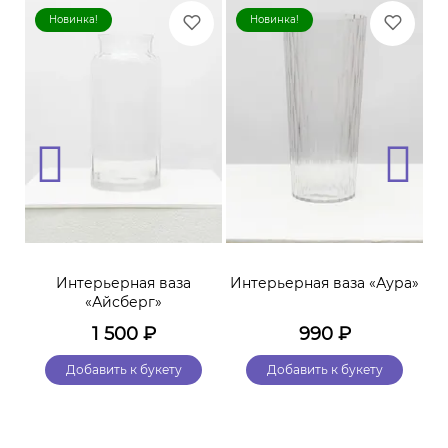
Новинка!
Новинка!
тая
Интерьерная ваза
Интерьерная ваза «Аура»
А
«Айсберг»
1 500
₽
990
₽
Добавить к букету
Добавить к букету