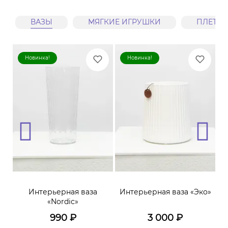
ВАЗЫ
МЯГКИЕ ИГРУШКИ
ПЛЕТЕ
Новинка!
Новинка!
ая
Интерьерная ваза
Интерьерная ваза «Эко»
А
я
«Nordic»
990
₽
3 000
₽