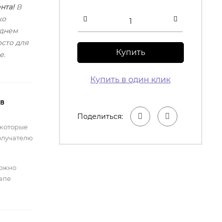
нта!
В
ко
 днем
сто для
Купить
е.
Купить в один клик
 в
Поделиться:
 которые
олучателю
можно
тапе