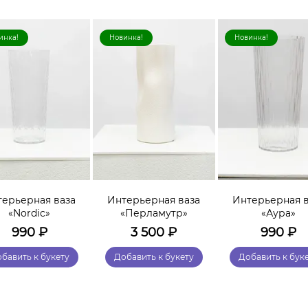
инка!
Новинка!
Новинка!
терьерная ваза
Интерьерная ваза
Интерьерная в
«Nordic»
«Перламутр»
«Аура»
990
₽
3 500
₽
990
₽
бавить к букету
Добавить к букету
Добавить к бук