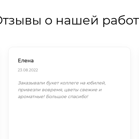
тзывы о нашей рабо
Елена
23.08.2022
Заказывали букет коллеге на юбилей,
привезли вовремя, цветы свежие и
ароматные! Большое спасибо!