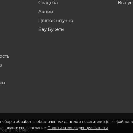
Свадьба
Выпус
Акции
Цветок штучно
Вау Букеты
ость
а
мы
 сбор и обработка обезличенных данных о посетителях (в т.ч. файлов «
указываете свое согласие.
Политика конфиденциальности
етов в Перми.