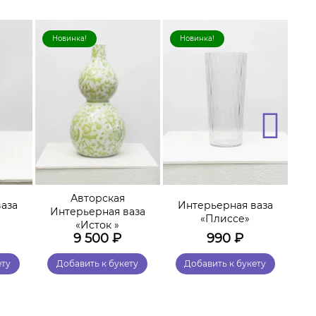
Новинка!
Новинка!
Н
Авторская
аза
Интерьерная ваза
Интерьерная ваза
И
«Плиссе»
«Исток »
9 500
₽
990
₽
ету
Добавить к букету
Добавить к букету