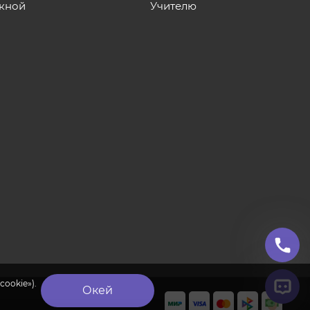
кной
Учителю
cookie»).
Окей