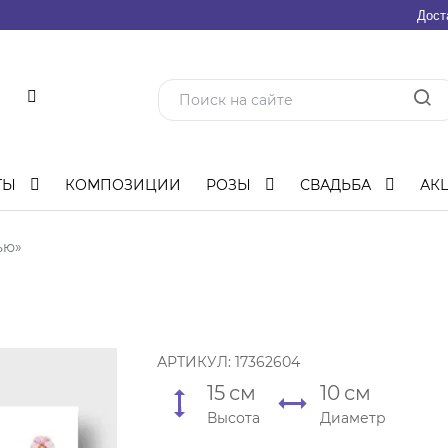
Дост
ТЫ
КОМПОЗИЦИИ
РОЗЫ
СВАДЬБА
АК
ью»
АРТИКУЛ:
17362604
15
см
10
см
Высота
Диаметр