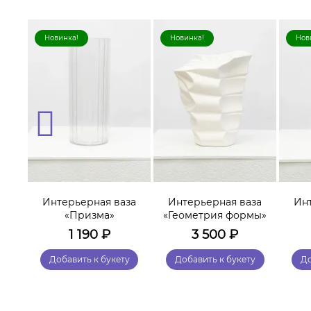
Новинка!
Новинка!
Нов
Интерьерная ваза
Интерьерная ваза
Ин
за
«Призма»
«Геометрия формы»
1 190
₽
3 500
₽
у
Добавить к букету
Добавить к букету
До