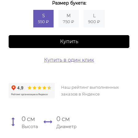
Размер букета:
S
M
L
550 ₽
750 ₽
900 ₽
Купить
Купить в один клик
Наш рейтинг выполненных
заказов в Яндексе
0
см
0
см
Высота
Диаметр