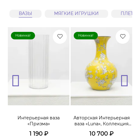
ВАЗЫ
МЯГКИЕ ИГРУШКИ
ПЛЕТЕ
Новинка!
Новинка!
ая
Интерьерная ваза
Авторская Интерьерная
А
«Призма»
ваза «Luna», Коллекция
«Terra»
1 190
₽
10 700
₽