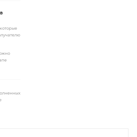
 в
 которые
олучателю
можно
тапе
полненных
е