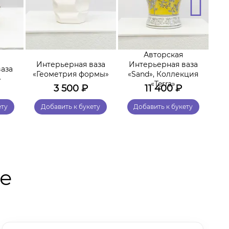
Авторская
Интерьерная ваза
Интерьерная ваза
И
аза
«Геометрия формы»
«Sand», Коллекция
»
«Terra»
3 500
₽
11 400
₽
ету
Добавить к букету
Добавить к букету
те