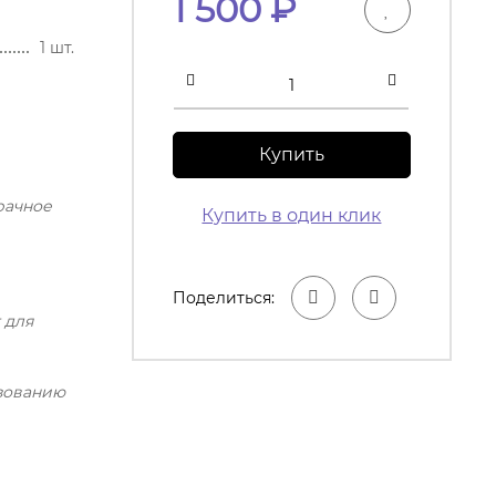
1 500
₽
1 шт.
Купить
рачное
Купить в один клик
Поделиться:
 для
азованию