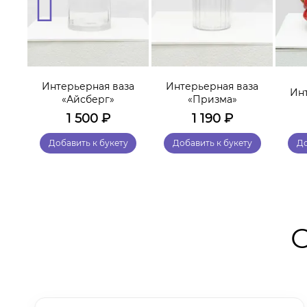
за
Интерьерная ваза
Интерьерная ваза
Ин
«Айсберг»
«Призма»
1 500
₽
1 190
₽
у
Добавить к букету
Добавить к букету
До
О