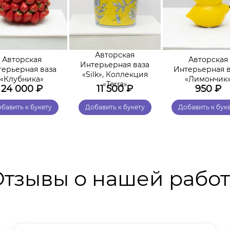
Авторская
Авторская
Авторская
Интерьерная ваза
терьерная ваза
Интерьерная в
«Silk», Коллекция
«Клубника»
«Лимончик
«Terra»
24 000
₽
11 500
₽
950
₽
бавить к букету
Добавить к букету
Добавить к бук
тзывы о нашей рабо