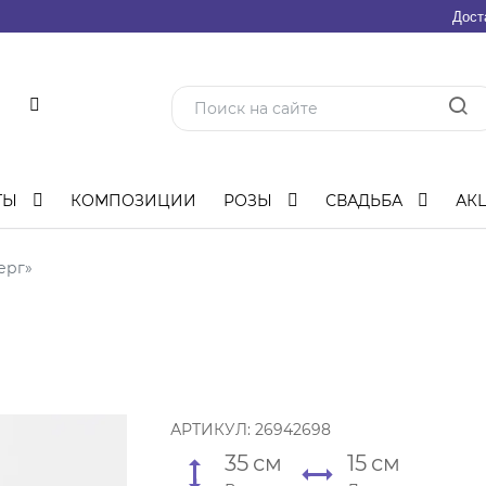
Дост
ТЫ
КОМПОЗИЦИИ
РОЗЫ
СВАДЬБА
АК
ерг»
АРТИКУЛ:
26942698
35
см
15
см