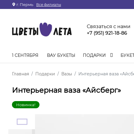
г. Пермь
Все филиалы
Связаться с нами
+7 (951) 921-18-86
1 СЕНТЯБРЯ
ВАУ БУКЕТЫ
ПОДАРКИ
БУКЕ
Главная
Подарки
Вазы
Интерьерная ваза «Айсб
Интерьерная ваза «Айсберг»
Новинка!