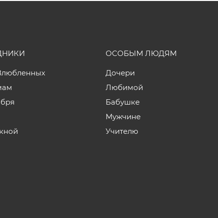
ДНИКИ
ОСОБЫМ ЛЮДЯМ
Влюбленных
Дочери
мам
Любимой
ября
Бабушке
Мужчине
кной
Учителю