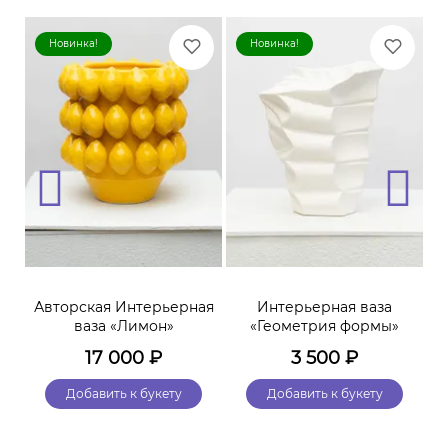
Новинка!
Новинка!
ая
Авторская Интерьерная
Интерьерная ваза
»
ваза «Лимон»
«Геометрия формы»
17 000
₽
3 500
₽
Добавить к букету
Добавить к букету