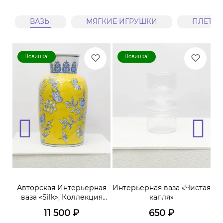
ВАЗЫ
МЯГКИЕ ИГРУШКИ
ПЛЕТЕ
Новинка!
Новинка!
Авторская Интерьерная
Интерьерная ваза «Чистая
А
ваза «Silk», Коллекция
капля»
«Terra»
11 500
₽
650
₽