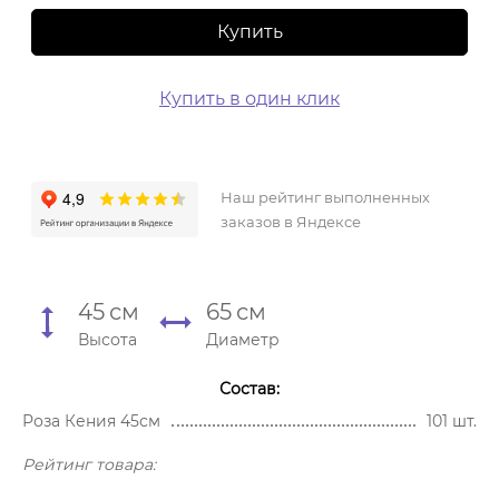
Купить
Купить в один клик
Наш рейтинг выполненных
заказов в Яндексе
45
см
65
см
Высота
Диаметр
Состав:
Роза Кения 45см
101 шт.
Рейтинг товара: