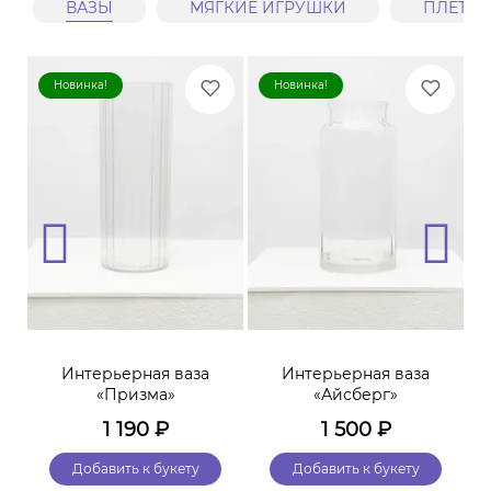
ВАЗЫ
МЯГКИЕ ИГРУШКИ
ПЛЕТЕ
Новинка!
Новинка!
ая
Интерьерная ваза
Интерьерная ваза
А
я
«Призма»
«Айсберг»
1 190
₽
1 500
₽
Добавить к букету
Добавить к букету