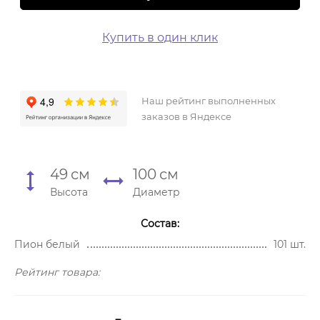
Купить в один клик
Наш рейтинг выполненных
заказов в Яндексе
49
см
100
см
Высота
Диаметр
Состав:
Пион белый
101 шт.
Рейтинг товара: